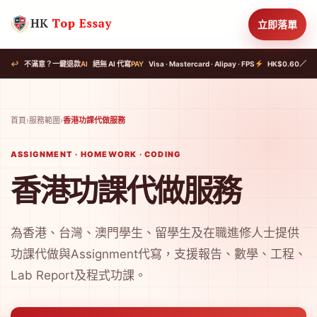
立即落單
↩
不滿意？一鍵退款
AI
絕無 AI 代寫
PAY
Visa · Mastercard · Alipay · FPS
HK$0.60／字
首頁
›
服務範圍
›
香港功課代做服務
ASSIGNMENT · HOMEWORK · CODING
香港功課代做服務
為香港、台灣、澳門學生、留學生及在職進修人士提供
功課代做與Assignment代寫，支援報告、數學、工程、
Lab Report及程式功課。