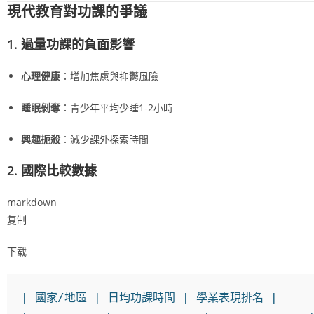
現代教育對功課的爭議
1. 過量功課的負面影響
心理健康
：增加焦慮與抑鬱風險
睡眠剝奪
：青少年平均少睡1-2小時
興趣扼殺
：減少課外探索時間
2. 國際比較數據
markdown
复制
下载
|
 國家/地區 
|
 日均功課時間 
|
 學業表現排名 
|