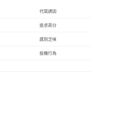
代寫誘因
追求高分
感到乏味
投機行為