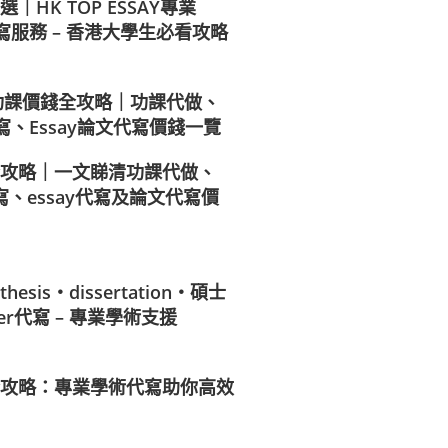
HK TOP ESSAY專業
t代寫服務 – 香港大學生必看攻略
做功課價錢全攻略｜功課代做、
t代寫、Essay論文代寫價錢一覽
攻略｜一文睇清功課代做、
t代寫、essay代寫及論文代寫價
sis・dissertation・碩士
er代寫 – 專業學術支援
攻略：專業學術代寫助你高效