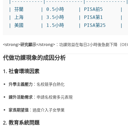
|
-----------
|
-------------
|
--------------
|
 芬蘭      
|
 0.5小時     
|
 PISA前5      
|
|
 上海      
|
 3.5小時     
|
 PISA第1      
|
|
 美國      
|
 1.5小時     
|
 PISA第25     
|
<strong>
研究顯示
</strong>
：功課效益在每日2小時後急劇下降（OECD,
代做功課現象的成因分析
1. 社會環境因素
升學主義壓力
：名校競爭白熱化
課外活動需求
：申請名校需多元表現
家長期望值
：過度介入子女學業
2. 教育系統問題