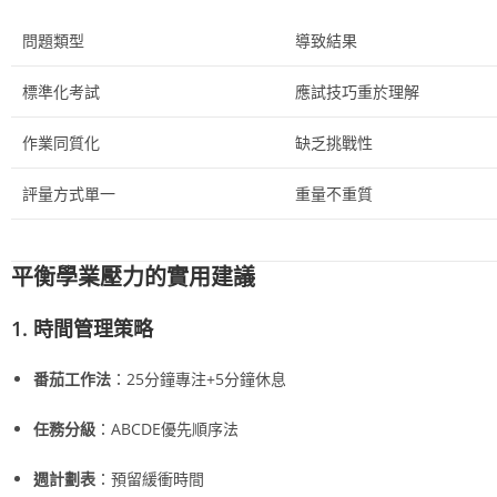
問題類型
導致結果
標準化考試
應試技巧重於理解
作業同質化
缺乏挑戰性
評量方式單一
重量不重質
平衡學業壓力的實用建議
1. 時間管理策略
番茄工作法
：25分鐘專注+5分鐘休息
任務分級
：ABCDE優先順序法
週計劃表
：預留緩衝時間