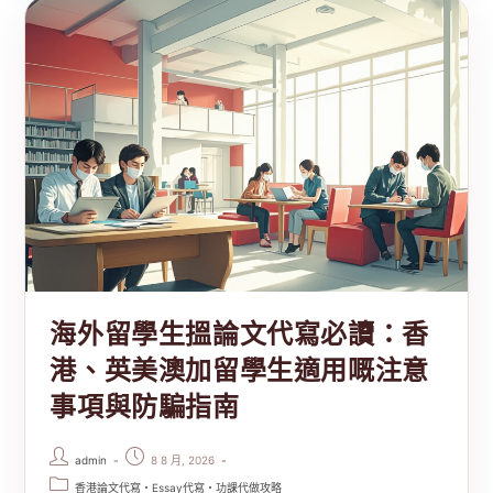
海外留學生搵論文代寫必讀：香
港、英美澳加留學生適用嘅注意
事項與防騙指南
admin
8 8 月, 2026
香港論文代寫・Essay代寫・功課代做攻略