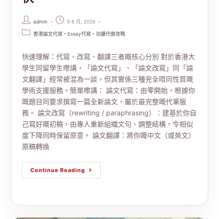
admin
9 8 月, 2026
香港論文代寫・Essay代寫・功課代做攻略
快速理解：代寫、改寫、翻譯三者嘅核心分別 對於香港大
學生同留學生嚟講，「論文代寫」、「論文改寫」同「論
文翻譯」經常被混為一談，但其實係三種完全唔同性質嘅
學術支援服務。簡單嚟講： 論文代寫：由零開始，根據你
嘅題目同要求撰寫一篇全新論文，屬於最完整嘅代筆服
務。 論文改寫（rewriting / paraphrasing）：建基於你自
己寫好嘅初稿，由專人重新組織文句、調整結構，令相似
度下降同時保留原意。 論文翻譯：將你嘅中文（或英文）
原稿轉換
Continue Reading