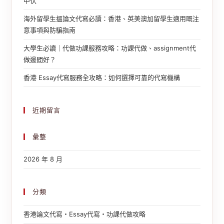
中伏
海外留學生搵論文代寫必讀：香港、英美澳加留學生適用嘅注
意事項與防騙指南
大學生必讀｜代做功課服務攻略：功課代做、assignment代
做邊間好？
香港 Essay代寫服務全攻略：如何選擇可靠的代寫機構
近期留言
彙整
2026 年 8 月
分類
香港論文代寫・Essay代寫・功課代做攻略