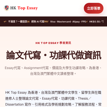
立即落單
↩
不滿意？一鍵退款
AI
絕無 AI 代寫
PAY
Visa · Mastercard · Alipay · FPS
⚡
HK$0.50／字起
HK TOP ESSAY 學術資訊
論文代寫・功課代做資訊
Essay代寫、Assignment代寫、價錢及大學生功課攻略，為香港、
台灣及澳門繁體中文讀者整理。
HK Top Essay 為香港、台灣及澳門繁體中文學生、留學生與在職
進修人士整理論文代寫、Essay代寫、功課代做、Thesis／
Dissertation 寫作、引用格式及學術規劃攻略。了解服務流程、常