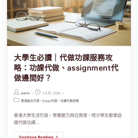
大學生必讀｜代做功課服務攻
略：功課代做、assignment代
做邊間好？
admin
7 8 月, 2026
香港論文代寫・Essay代寫・功課代做攻略
香港大學生活忙碌，學業壓力與日俱增，唔少學生都會諗
搵代做功課...
Continue Reading