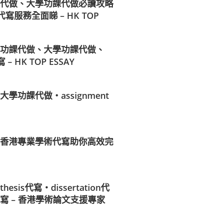
代做、大學功課代做必讀攻略
t代寫服務全面睇 – HK TOP
功課代做、大學功課代做、
 – HK TOP ESSAY
學功課代做・assignment
香港專業學術代寫助你高效完
sis代寫・dissertation代
寫 – 香港學術論文支援專家