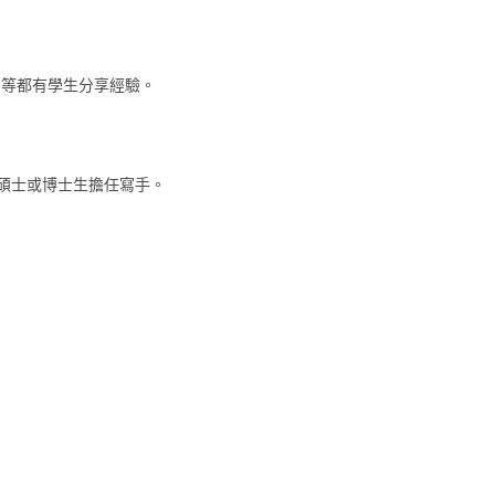
ss等都有學生分享經驗。
碩士或博士生擔任寫手。