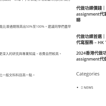
代做功課價錢｜
assignmen
睇
比普通期限高出50%至100%。建議同學們盡早
代做功課首選｜大
代寫服務 – HK T
2024香港代做
更深入的研究與專業知識，收費自然較高。
assignmen
Categories
比一般文科科目高一點。
NEWS