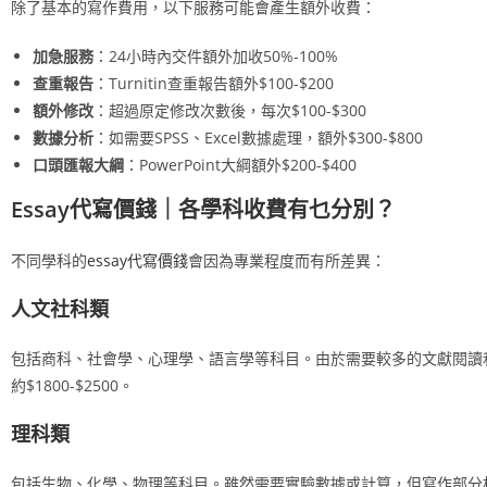
除了基本的寫作費用，以下服務可能會產生額外收費：
加急服務
：24小時內交件額外加收50%-100%
查重報告
：Turnitin查重報告額外$100-$200
額外修改
：超過原定修改次數後，每次$100-$300
數據分析
：如需要SPSS、Excel數據處理，額外$300-$800
口頭匯報大綱
：PowerPoint大綱額外$200-$400
Essay代寫價錢｜各學科收費有乜分別？
不同學科的
essay代寫價錢
會因為專業程度而有所差異：
人文社科類
包括商科、社會學、心理學、語言學等科目。由於需要較多的文獻閱讀和分
約$1800-$2500。
理科類
包括生物、化學、物理等科目。雖然需要實驗數據或計算，但寫作部分相對直