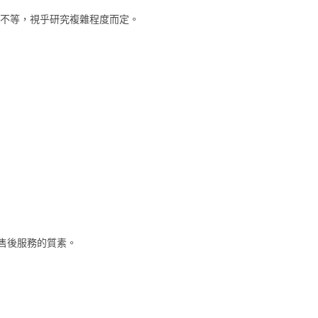
0000不等，視乎研究複雜程度而定。
售後服務的質素。