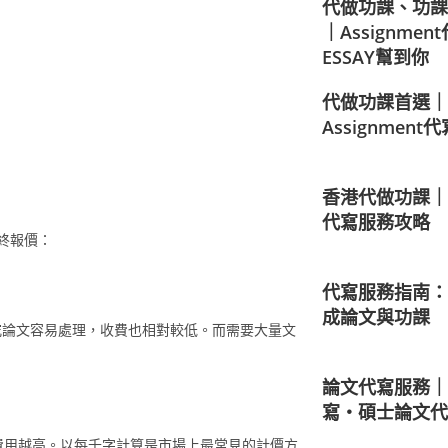
代做功課、功課
｜Assignmen
ESSAY幫到你
代做功課首選｜
Assignment代寫
香港代做功課｜大
代寫服務攻略
終報價：
代寫服務指南：
成論文與功課
比研究論文容易處理，收費也相對較低。而需要大量文
論文代寫服務｜the
寫・碩士論文代
費用越高。以每千字計算是市場上最常見的計價方