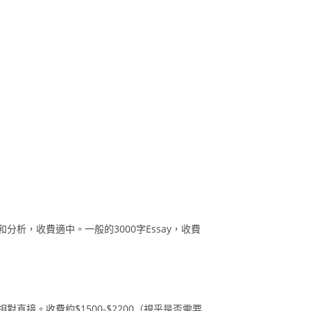
析，收費適中。一般的3000字Essay，收費
接。收費約$1500-$2200（視乎是否需要