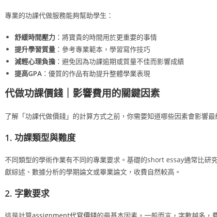
專業的功課代做服務能夠幫助學生：
舒緩時間壓力
：將寶貴的時間用於更重要的事情
提升學習質量
：參考專業範本，學習寫作技巧
減輕心理負擔
：避免因為功課逾期或質量不佳而影響成績
提高GPA
：優質的作品有助提升整體學業表現
代做功課價錢｜影響費用的關鍵因素
了解「功課代做價錢」的計算方式之前，你需要知道哪些因素會影響最
1. 功課類型與難度
不同類型的學術作業有不同的專業要求。基礎的short essay通常
獻綜述、數據分析的學期論文或畢業論文，收費自然較高。
2. 字數要求
這是計算
assignment代寫價錢
的最基本因素。一般而言，字數越多，