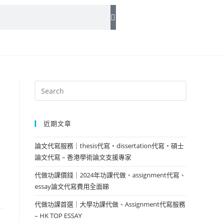
近期文章
論文代寫服務｜thesis代寫・dissertation代寫・碩士
論文代寫 – 香港學術論文支援專家
代做功課價錢｜2024年功課代做、assignment代寫、
essay論文代寫費用全面睇
代做功課首選｜大學功課代做、Assignment代寫服務
– HK TOP ESSAY