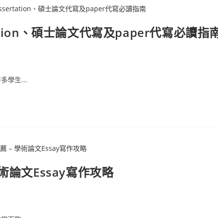
tation、碩士論文代寫及paper代寫必讀指
學生...
術論文Essay寫作攻略